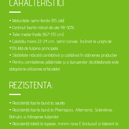
CARACTERISTICI:
• Maturitate: semi-tardiv (115 zile)
• Conținut foarte ridicat de ulei 48-50%
• Talie medie-înalta (167-170 cm)
• Calatidiu mare 22-24 cm, semi-convex, înclinat la unghi de
45% față de tulpina principala
• Stabilitate ridicată cantitativă și calitativă în obținerea producției
• Pentru combaterea pălămidei și a buruienilor dicotiledonate este
obligatorie utilizarea erbicidelor
REZISTENTA:
• Rezistență foarte bună la seceta
• Rezistență foarte bună la Phomopsis, Alternaria, Sclerotinia,
Botrytis si frângerea tulpinilor
• Rezistență totală la lupoaie, minim rasa E (inclusiv) si tolerant la